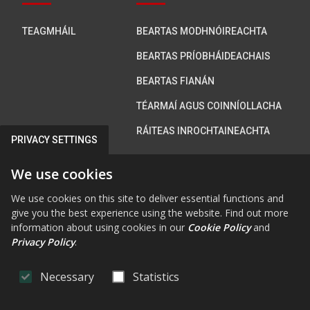
TEAGMHÁIL
BEARTAS MODHNÓIREACHTA
BEARTAS PRÍOBHÁIDEACHAIS
BEARTAS FIANÁN
TÉARMAÍ AGUS COINNÍOLLACHA
RÁITEAS INROCHTAINEACHTA
PRIVACY SETTINGS
Bí i dteagmháil linn
We use cookies
We use cookies on this site to deliver essential functions and
give you the best experience using the website. Find out more
information about using cookies in our
Cookie Policy
and
FAB FA-FACEBOOK-F
FAB FA-X-TWITTE
FA FA-RSS
FAB FA-INS
FAB FA-Y
Privacy Policy
.
Necessary
Statistics