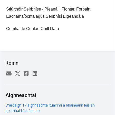
Stiúrthóir Seirbhíse - Pleanáil, Fiontar, Forbairt
Eacnamaíochta agus Seirbhísí Éigeandála
Comhairle Contae Chill Dara
Roinn
Aighneachtaí
D'ardaigh 17 aighneachtaí tuairimí a bhaineann leis an
gcomhairliúchán seo.