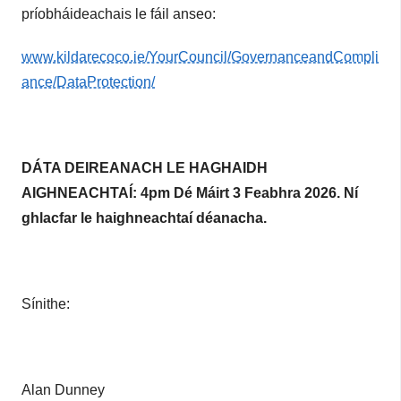
príobháideachais le fáil anseo:
www.kildarecoco.ie/YourCouncil/GovernanceandCompli
ance/DataProtection/
DÁTA DEIREANACH LE HAGHAIDH
AIGHNEACHTAÍ: 4pm Dé Máirt 3 Feabhra 2026. Ní
ghlacfar le haighneachtaí déanacha.
Sínithe:
Alan Dunney