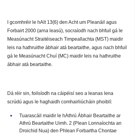
I gcomhréir le hAlt 13(6) den Acht um Pleanáil agus
Forbairt 2000 (arna leasú), socraíodh nach bhfuil gá le
Measúnacht Straitéiseach Timpeallachta (MST) maidir
leis na hathruithe ábhair atá beartaithe, agus nach bhfuil
gá le Measúnacht Chuí (MC) maidir leis na hathruithe
ábhair atá beartaithe.
Dá réir sin, foilsíodh na cáipéisí seo a leanas lena
scrúdú agus le haghaidh comhairliúcháin phoiblí:
Tuarascáil maidir le hAthrú Ábhair Beartaithe ar
Athrú Beartaithe Uimh. 2 (Plean Lonnaíochta an
Droichid Nua) den Phlean Forbartha Chontae