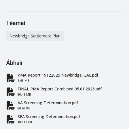
Téamaí
Newbridge Settlement Plan
Ábhair
PMA Report 19122025 Newbridge_GAE.pdf
fa-file-pdf
6.63 MB
FINAL PMA Report Combined 05.01.2026.pdf
fa-file-pdf
80.48 MB
AA Screening Determination.pdf
fa-file-pdf
80.69 KB
SEA Screening Determination.pdf
fa-file-pdf
100.11 KB