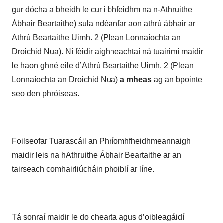
gur dócha a bheidh le cur i bhfeidhm na n-Athruithe
Ábhair Beartaithe) sula ndéanfar aon athrú ábhair ar
Athrú Beartaithe Uimh. 2 (Plean Lonnaíochta an
Droichid Nua). Ní féidir aighneachtaí ná tuairimí maidir
le haon ghné eile d’Athrú Beartaithe Uimh. 2 (Plean
Lonnaíochta an Droichid Nua)
a mheas
ag an bpointe
seo den phróiseas.
Foilseofar Tuarascáil an Phríomhfheidhmeannaigh
maidir leis na hAthruithe Ábhair Beartaithe ar an
tairseach comhairliúcháin phoiblí ar líne.
Tá sonraí maidir le do chearta agus d’oibleagáidí