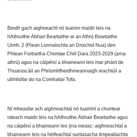
Beidh gach aighneacht nó tuairim maidir leis na
hAthruithe Ábhair Beartaithe ar an
Athrú Beartaithe
Uimh. 2 (Plean Lonnaíochta an Droichid Nua) den
Phlean Forbartha Chontae Chill Dara 2023-2029 (arna
athrú) agus na cáipéisí a bhaineann leis mar pháirt de
Thuarascáil an Phríomhfheidhmeannaigh reachtúil a
ullmhófar do na Comhaltaí Tofa.
Ní mheasfar ach aighneachtaí nó tuairimí a chuirtear
isteach maidir léis na hAthruithe Ábhair Beartaithe agus
na cáipéisí a bhaineann leo (ina measc: aighneachtaí a
bhaineann leis na héifeachtaí suntasacha timpeallachta