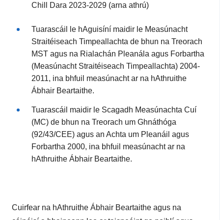
Chill Dara 2023-2029 (arna athrú)
Tuarascáil le hAguisíní maidir le Measúnacht
Straitéiseach Timpeallachta de bhun na Treorach
MST agus na Rialachán Pleanála agus Forbartha
(Measúnacht Straitéiseach Timpeallachta) 2004-
2011, ina bhfuil measúnacht ar na hAthruithe
Ábhair Beartaithe.
Tuarascáil maidir le Scagadh Measúnachta Cuí
(MC) de bhun na Treorach um Ghnáthóga
(92/43/CEE) agus an Achta um Pleanáil agus
Forbartha 2000, ina bhfuil measúnacht ar na
hAthruithe Ábhair Beartaithe.
Cuirfear na hAthruithe Ábhair Beartaithe agus
na