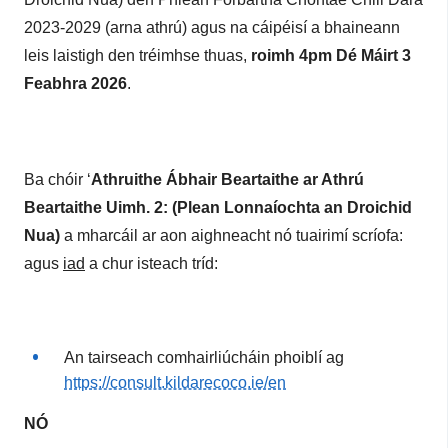
2023-2029 (arna athrú) agus na cáipéisí a bhaineann
leis laistigh den tréimhse thuas,
roimh 4pm Dé Máirt 3
Feabhra 2026
.
Ba chóir ‘
Athruithe Ábhair Beartaithe ar Athrú
Beartaithe Uimh. 2: (Plean Lonnaíochta an Droichid
Nua)
a mharcáil ar aon aighneacht nó tuairimí scríofa:
agus
iad
a chur isteach tríd:
An tairseach comhairliúcháin phoiblí ag
https://consult.kildarecoco.ie/en
NÓ