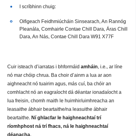
I scríbhinn chuig:
Oifigeach Feidhmiúcháin Sinsearach, An Rannóg
Pleanála, Comhairle Contae Chill Dara, Áras Chill
Dara, An Nás, Contae Chill Dara W91 X77F
Cuir isteach d’iarratas i bhformáid
amháin
, i.e., ar líne
nó mar chóip chrua. Ba choir d’ainm a lua ar aon
aighneacht nó tuairim agus, más cuí, ba chóir an
comhlacht nó an eagraíocht dá déantar ionadaíocht a
lua freisin, chomh maith le huimhir/uimhreacha an
leasaithe ábhair beartaithe/na leasuithe ábhair
beartaithe.
Ní ghlacfar le haighneachtaí trí
ríomhphost ná trí fhacs, ná le haighneachtaí
déanacha.