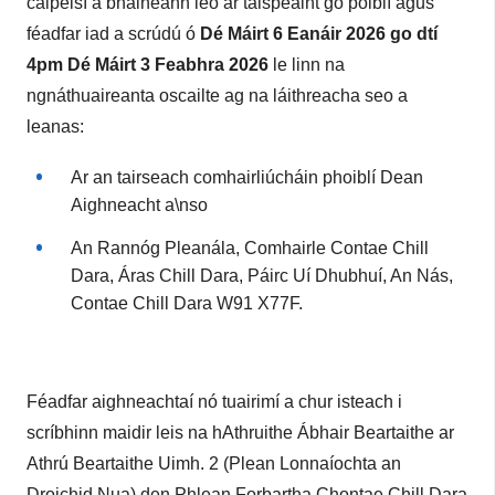
cáipéisí a bhaineann leo
ar taispeáint go poiblí agus
féadfar iad a scrúdú ó
Dé Máirt 6 Eanáir 2026 go dtí
4pm Dé Máirt 3 Feabhra 2026
le linn na
ngnáthuaireanta oscailte ag na láithreacha seo a
leanas:
Ar an tairseach comhairliúcháin phoiblí Dean
Aighneacht a\nso
An Rannóg Pleanála, Comhairle Contae Chill
Dara, Áras Chill Dara, Páirc Uí Dhubhuí, An Nás,
Contae Chill Dara W91 X77F.
Féadfar aighneachtaí nó tuairimí a chur isteach i
scríbhinn maidir leis na hAthruithe Ábhair Beartaithe ar
Athrú Beartaithe Uimh. 2 (Plean Lonnaíochta an
Droichid Nua) den Phlean Forbartha Chontae Chill Dara