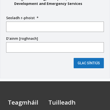
Development and Emergency Services
Seoladh r-phoist
(
*
r
é
i
D’ainm [roghnach]
m
s
e
é
i
GLAC SÍNTIÚS
g
e
a
n
t
a
c
h
Teagmháil
Tuilleadh
)