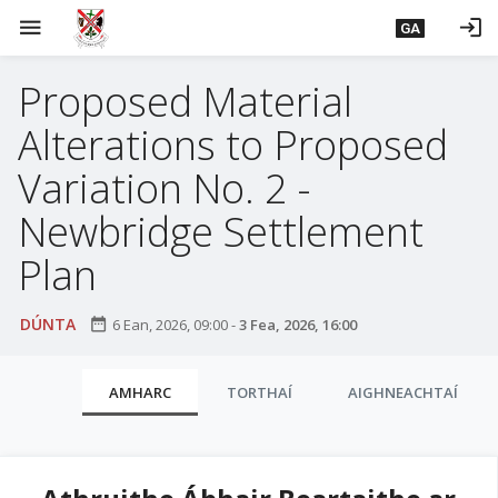
L
menu
login
GA
é
i
Proposed Material
m
g
Alterations to Proposed
o
d
Variation No. 2 -
t
Newbridge Settlement
í
a
Plan
n
p
DÚNTA
date_range
6 Ean, 2026, 09:00
-
3 Fea, 2026, 16:00
r
í
C
o
AMHARC
TORTHAÍ
AIGHNEACHTAÍ
m
l
h
u
-
a
i