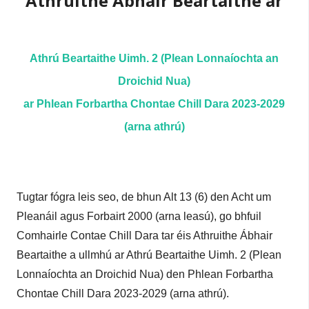
Athruithe Ábhair Beartaithe ar
n
i
n
s
e
Athrú Beartaithe Uimh. 2 (Plean Lonnaíochta an
í
a
c
Droichid Nua)
n
h
ar Phlean Forbartha Chontae Chill Dara 2023-2029
í
a
(arna athrú)
r
p
r
í
o
Tugtar fógra leis seo, de bhun Alt 13 (6) den Acht um
Pleanáil agus Forbairt 2000 (arna leasú), go bhfuil
m
Comhairle Contae Chill Dara tar éis Athruithe Ábhair
h
Beartaithe a ullmhú ar Athrú Beartaithe Uimh. 2 (Plean
a
Lonnaíochta an Droichid Nua) den Phlean Forbartha
Chontae Chill Dara 2023-2029 (arna athrú).