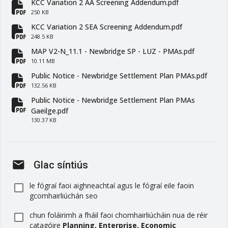
KCC Variation 2 AA Screening Addendum.pdf
fa-file-pdf
250 KB
KCC Variation 2 SEA Screening Addendum.pdf
fa-file-pdf
248.5 KB
MAP V2-N_11.1 - Newbridge SP - LUZ - PMAs.pdf
fa-file-pdf
10.11 MB
Public Notice - Newbridge Settlement Plan PMAs.pdf
fa-file-pdf
132.56 KB
Public Notice - Newbridge Settlement Plan PMAs
fa-file-pdf
Gaeilge.pdf
130.37 KB
mail
Glac síntiús
le fógraí faoi aighneachtaí agus le fógraí eile faoin
gcomhairliúchán seo
chun foláirimh a fháil faoi chomhairliúcháin nua de réir
catagóire
Planning, Enterprise, Economic