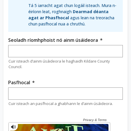
r
n
Tá 5 iarracht agat chun logáil isteach. Mura n-
í
éiríonn leat, roghnaigh
Dearmad déanta
n
o
agat ar Phasfhocal
agus lean na treoracha
e
chun pasfhocal nua a chruthú.
m
a
c
h
Seoladh ríomhphoist nó ainm úsáideora
(
*
h
a
r
a
é
r
i
Cuir isteach d’ainm úsáideora le haghaidh Kildare County
Council.
m
s
e
Pasfhocal
(
*
é
r
i
é
g
i
Cuir isteach an pasfhocal a ghabhann le d’ainm úsáideora.
e
m
a
s
n
e