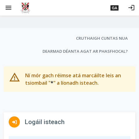
L
menu
login
GA
é
i
m
g
C
CRUTHAIGH CUNTAS NUA
o
l
d
DEARMAD DÉANTA AGAT AR PHASFHOCAL?
u
t
í
a
a
i
Ní mór gach réimse atá marcáilte leis an
n
tsiombail "
*
" a líonadh isteach.
s
p
r
í
í
n
o
m
í
Logáil isteach
h
fa fa-sign-in-alt
p
-
i