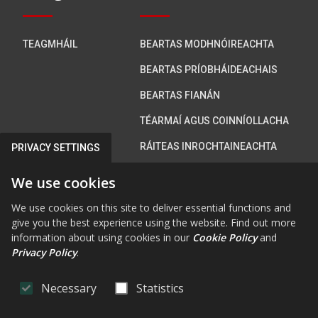
TEAGMHÁIL
BEARTAS MODHNÓIREACHTA
BEARTAS PRÍOBHÁIDEACHAIS
BEARTAS FIANÁN
TÉARMAÍ AGUS COINNÍOLLACHA
RÁITEAS INROCHTAINEACHTA
PRIVACY SETTINGS
We use cookies
Bí i dteagmháil linn
We use cookies on this site to deliver essential functions and
give you the best experience using the website. Find out more
information about using cookies in our
Cookie Policy
and
Privacy Policy
.
FAB FA-FACEBOOK-F
FAB FA-X-TWITTE
FA FA-RSS
FAB FA-INS
FAB FA-Y
Necessary
Statistics